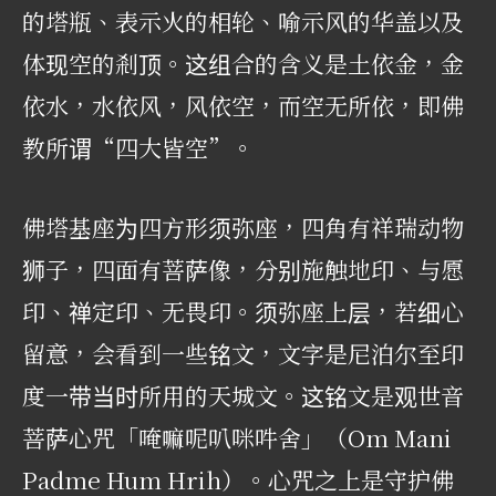
的塔瓶、表示火的相轮、喻示风的华盖以及
体现空的剎顶。这组合的含义是土依金，金
依水，水依风，风依空，而空无所依，即佛
教所谓“四大皆空”。
佛塔基座为四方形须弥座，四角有祥瑞动物
狮子，四面有菩萨像，分别施触地印、与愿
印、禅定印、无畏印。须弥座上层，若细心
留意，会看到一些铭文，文字是尼泊尔至印
度一带当时所用的天城文。这铭文是观世音
菩萨心咒「唵嘛呢叭咪吽舍」（Om Mani
Padme Hum Hrih）。心咒之上是守护佛