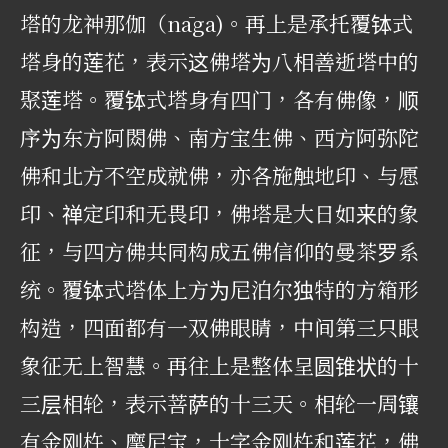
塔的龙神那伽（nāga)。再上是承托覆钵式
塔身的莲花，表示这佛塔为八相善逝塔中的
聚莲塔。覆钵式塔身有四门，各有佛像，顺
序为东方阿閦佛、南方宝生佛、西方阿弥陀
佛和北方不空成就佛，亦各施触地印、与愿
印、禅定印和无畏印，佛塔是大日如来的象
征，与四方佛共同构成五佛信仰的曼茶罗系
统。覆钵式塔体上方为尼泊尔独特的方箱形
构造，四面都有一双佛眼睛，中间第三只眼
象征无上智慧。再往上是整体呈圆锥状的十
三层相轮，表示菩萨的十三天。相轮一周镶
有金刚杵、摩尼宝，十字金刚杵和莲花，佛