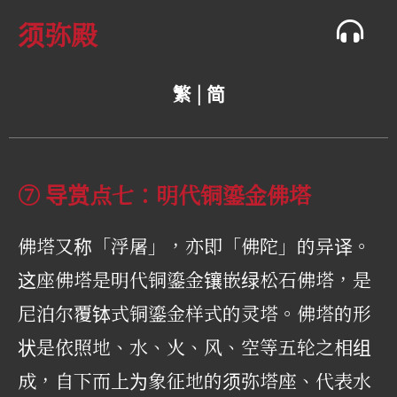
须弥殿
繁 |
简
⑦ 导赏点七：明代铜鎏金佛塔
佛塔又称「浮屠」，亦即「佛陀」的异译。
这座佛塔是明代铜鎏金镶嵌绿松石佛塔，是
尼泊尔覆钵式铜鎏金样式的灵塔。佛塔的形
状是依照地、水、火、风、空等五轮之相组
成，自下而上为象征地的须弥塔座、代表水