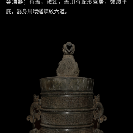
容酒器；有盖，短頸，盖頂有蛇形盤居，弧腹平
底，器身周環蟠螭紋六道。