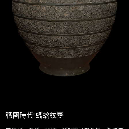
戰國時代-蟠螭紋壺