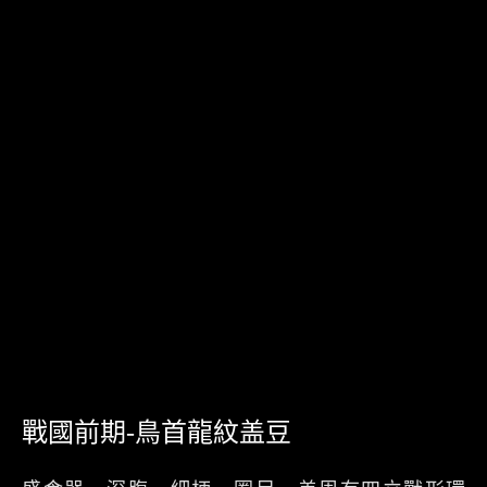
戰國前期-鳥首龍紋盖豆