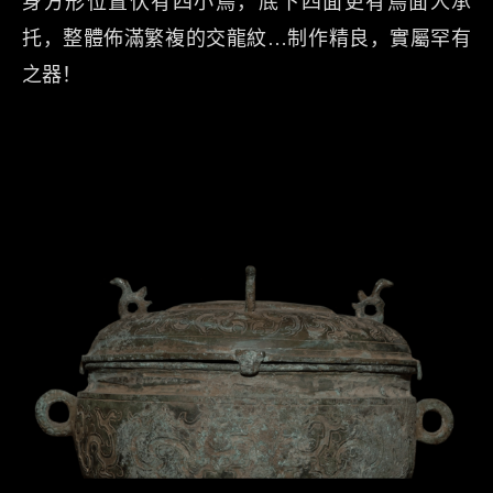
身方形位置伏有四小鳥，底下四面更有鳥面人承
托，整體佈滿繁複的交龍紋…制作精良，實屬罕有
之器！