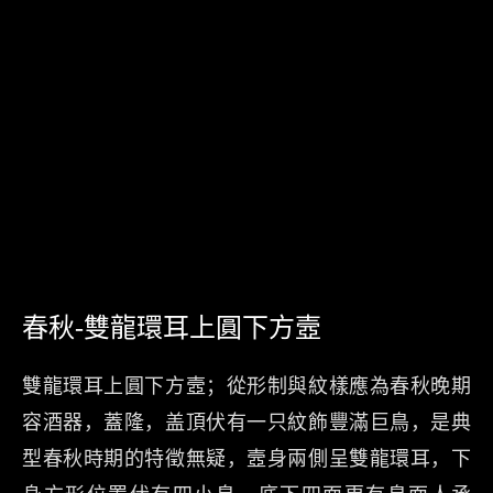
春秋-雙龍環耳上圓下方壼
雙龍環耳上圓下方壼；從形制與紋樣應為春秋晚期
容酒器，蓋隆，盖頂伏有一只紋飾豐滿巨鳥，是典
型春秋時期的特徵無疑，壼身兩側呈雙龍環耳，下