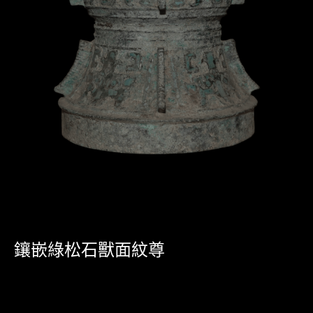
鑲嵌綠松石獸面紋尊