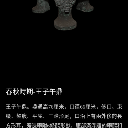
春秋時期-王子午鼎
王子午鼎。鼎通高76厘米，口徑66厘米，侈口、束
腰、鼓腹、平底、三蹄形足，口沿上有兩外侈的長
方形耳，旁邊攀附6條龍形獸，腹部滿浮雕的攀龍和