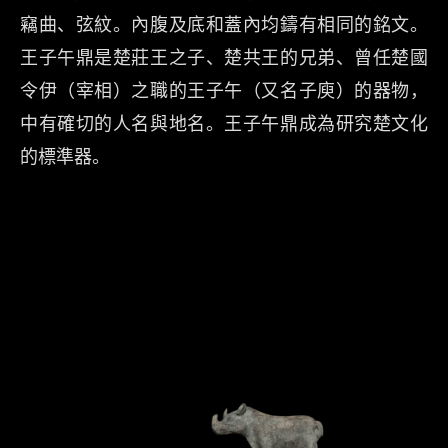
竊曲、弦紋。內腹及底和蓋內均鑄有相同的銘文。
王子午鼎是楚莊王之子、楚共王的兄弟、曾任楚國
令伊（宰相）之職的王子午（又名子庾）的器物，
中有確切的人名與地名。王子午鼎成為研究楚文化
的標準器。