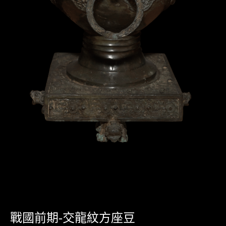
戰國前期-交龍紋方座豆