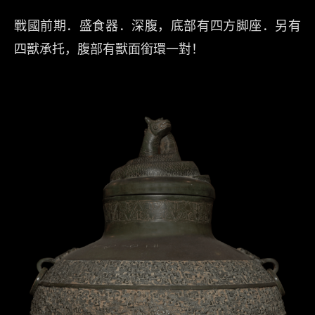
戰國前期．盛食器．深腹，底部有四方脚座．另有
四獸承托，腹部有獸面銜環一對！