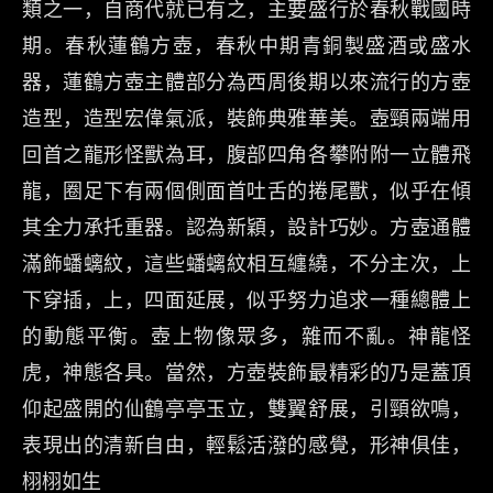
類之一，自商代就已有之，主要盛行於春秋戰國時
期。春秋蓮鶴方壺，春秋中期青銅製盛酒或盛水
器，蓮鶴方壺主體部分為西周後期以來流行的方壺
造型，造型宏偉氣派，裝飾典雅華美。壺頸兩端用
回首之龍形怪獸為耳，腹部四角各攀附附一立體飛
龍，圈足下有兩個側面首吐舌的捲尾獸，似乎在傾
其全力承托重器。認為新穎，設計巧妙。方壺通體
滿飾蟠螭紋，這些蟠螭紋相互纏繞，不分主次，上
下穿插，上，四面延展，似乎努力追求一種總體上
的動態平衡。壺上物像眾多，雜而不亂。神龍怪
虎，神態各具。當然，方壺裝飾最精彩的乃是蓋頂
仰起盛開的仙鶴亭亭玉立，雙翼舒展，引頸欲鳴，
表現出的清新自由，輕鬆活潑的感覺，形神俱佳，
栩栩如生