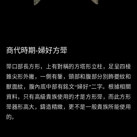
商代時期-婦好方斝
斝口部長方形，上有對稱的方塔形立柱，足呈四棱
錐尖形外撇，一側有鋬，頸部和腹部分別飾夔紋和
獸面紋，腹內底中部有銘文“婦好”二字。根據相關
資料，只有高級貴族使用的才是方形斝，而此方形
斝器形高大，鑄造精緻，更不是一般貴族所能使用
的。