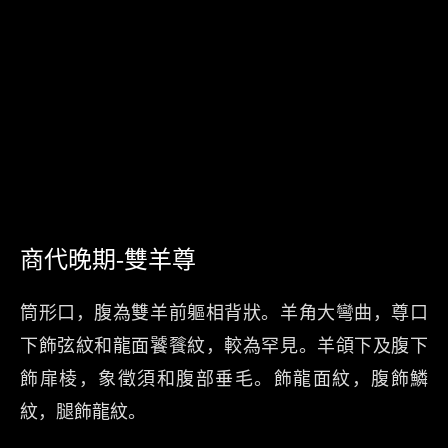
商代晚期-雙羊尊
筒形口，腹為雙羊前軀相背狀。羊角大彎曲，尊口
下飾弦紋和龍面饕餮紋，較為罕見。羊頜下及腹下
飾扉棱，象徵須和腹部垂毛。飾龍面紋，腹飾鱗
紋，腿飾龍紋。