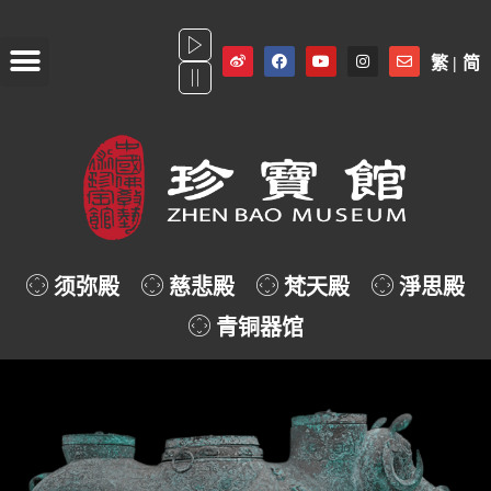
关于珍宝馆
导赏地图
珍宝书画廊
青铜器馆
预约参观
繁 |
简
须弥殿
慈悲殿
梵天殿
淨思殿
青铜器馆