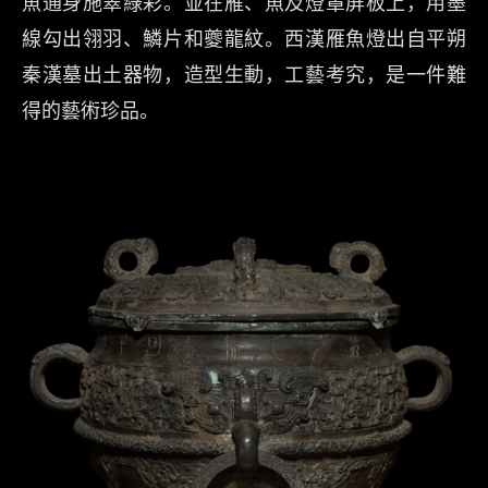
魚通身施翠綠彩。並在雁、魚及燈罩屏板上，用墨
線勾出翎羽、鱗片和夔龍紋。西漢雁魚燈出自平朔
秦漢墓出土器物，造型生動，工藝考究，是一件難
得的藝術珍品。