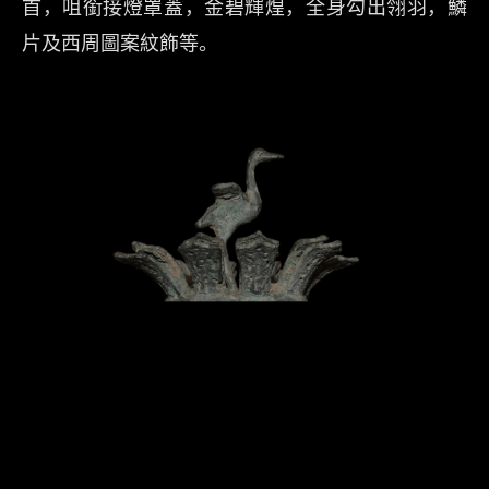
首，咀銜接燈罩蓋，金碧輝煌，全身勾出翎羽，鱗
片及西周圖案紋飾等。