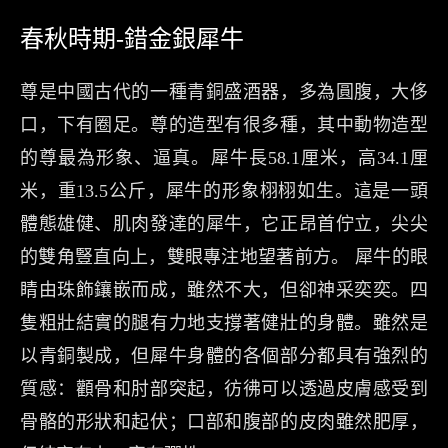
春秋時期-錯金銀犀牛
尊是中國古代的一種青銅盛酒器，多為圓腹，大侈
口，下有圈足。尊的造型有很多種，其中動物造型
的尊最為形象、逼真。犀牛長58.1厘米，高34.1厘
米，重13.5公斤，犀牛的形象栩栩如生。這是一頭
體態雄健、肌肉發達的犀牛，它正昂首佇立，尖尖
的雙角豎直向上，雙眼專注地望著前方。 犀牛的眼
睛由珠飾鑲嵌而成，雖然不大，但卻神采奕奕。四
隻粗壯結實的腿有力地支撐著健壯的身體。雖然是
以青銅製成，但犀牛身體的各個部分都具有強烈的
質感：顴骨和肘部突起，彷彿可以透過皮膚感受到
骨骼的形狀和起伏；口部和腹部的皮肉雖然肥厚，