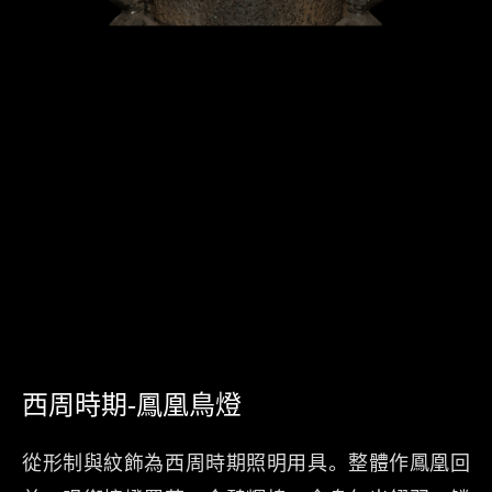
西周時期-鳳凰鳥燈
從形制與紋飾為西周時期照明用具。整體作鳳凰回