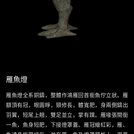
雁魚燈
雁魚燈全系銅鑄，整體作鴻雁回首銜魚佇立狀。雁
額頂有冠，眼圓睜，頸修長，體寬肥，身兩側鑄出
羽翼，短尾上翹，雙足並立，掌有蹼。雁喙張開銜
一魚，魚身短肥，下接燈罩蓋。雁冠繪紅彩，雁、