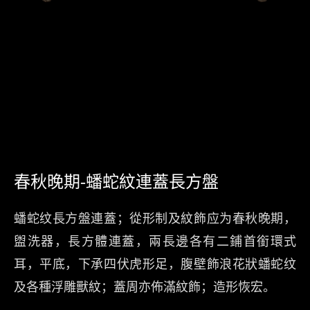
春秋晚期-蟠蛇紋連蓋長方盤
蟠蛇纹長方盤連蓋；從形制及紋飾应为春秋晚期，
盥洗器，長方體連蓋，兩長邊各有二鋪首銜環式
耳，平底，下承四伏虎形足，腹壁飾浪花狀蟠蛇纹
及各種浮雕獸紋；蓋周亦佈滿紋飾；造形恢宏。