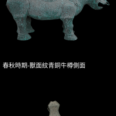
春秋時期-獸面紋青銅牛樽側面