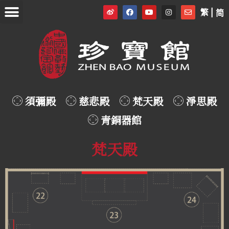
繁 |
简
須彌殿
慈悲殿
梵天殿
淨思殿
青銅器館
梵天殿