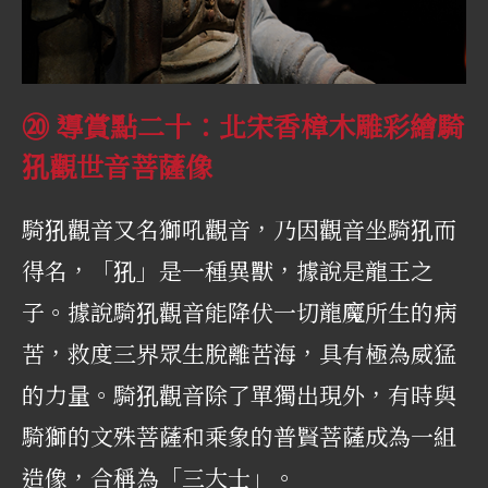
⑳ 導賞點二十：北宋香樟木雕彩繪騎
犼觀世音菩薩像
騎犼觀音又名獅吼觀音，乃因觀音坐騎犼而
得名，「犼」是一種異獸，據說是龍王之
子。據說騎犼觀音能降伏一切龍魔所生的病
苦，救度三界眾生脫離苦海，具有極為威猛
的力量。騎犼觀音除了單獨出現外，有時與
騎獅的文殊菩薩和乘象的普賢菩薩成為一組
造像，合稱為「三大士」。