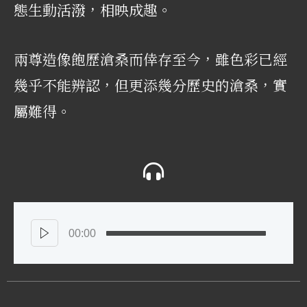
態生動活潑，相映成趣。
兩尊造像飽歷滄桑而倖存至今，雖色彩已經
幾乎不能辨認，但更添幾分歷史的滄桑，實
屬難得。
00:00