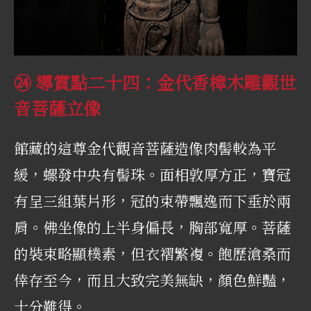
㉔ 導賞點二十四：金代香樟木雕觀世
音菩薩立像
館藏的這尊金代觀音菩薩造像肉髻較為平
緩，螺發中央有髻珠。面相敦厚方正，寶冠
有呈三組葉片形，冠的束帶飄逸而下垂於兩
肩。佛坐像的上半身偏長，胸部寬厚。菩薩
的裝束略顯樸素，但衣褶繁複。飽歷滄桑而
倖存至今，而且大致完美無缺，顏色鮮豔，
十分難得。