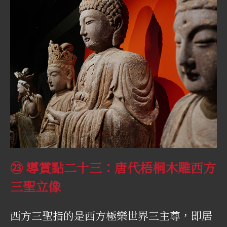
㉓ 導賞點二十三：唐代梧桐木雕西方
三聖立像
西方三聖指的是西方極樂世界三主尊，即居