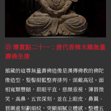
㉑ 導賞點二十一：唐代香樟木雕無量
壽佛坐像
館藏的這尊無量壽佛造像是漢傳佛教的佛陀
像造型，髮髻紺藍整齊排列，頭戴高冠。面
相寬額豐頤，眉眼平直，慈顏垂視，薄唇微
笑，高鼻，五官深刻，並在上眼皮、鼻翼、
唇圍處刻劃細紋，突顯細膩立體感。整體五