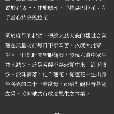
置於右膝上，作施願印，並持烏巴拉花。左
手當心持烏巴拉花。
關於度母的起源，傳說大慈大悲的觀世音菩
薩在無量劫前每日不辭辛苦，救度大批眾
生。一日她睜開聖眼觀察，發現六道中眾生
並未減少。於是菩薩不禁悲從中來，流下眼
淚。淚珠滴落，化作蓮花，從蓮花中生出身
色各異的二十一尊度母，紛紛對觀世音菩薩
立誓，協助她共行救度眾生之事業。