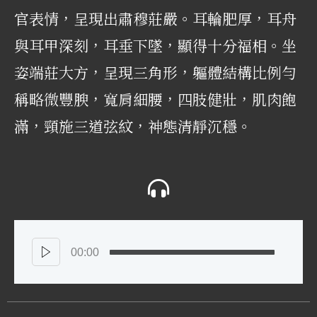
官表情，呈現出肅穆莊嚴。耳輪肥厚，耳舟
與耳甲深刻，耳垂下墜，顯得十分福相。坐
姿端莊大方，呈現三角形，軀體結構比例勻
稱略微豐腴，寬肩細腰，四肢健壯，肌肉飽
滿，頸施三道弦紋，神態清靜沉穩。
00:00