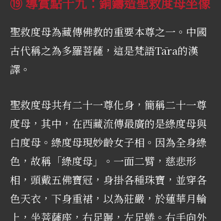
⑲ 導賞點十九：銅鑄造聖救度母坐像
聖救度母為藏傳佛教的重要本尊之一。中國
古代稱之為多羅菩薩，這是梵語Tāra的漢
譯。
聖救度母共有二十一尊化身，簡稱二十一尊
度母，其中，在西藏流傳最廣的是綠度母與
白度母。綠度母現妙齡女子相。因為全身綠
色，故稱「綠度母」。一面二臂，慈悲形
相，頭戴五佛寶冠，身掛各種珠寶，並穿各
色天衣，下身重裙，以為莊嚴，於蓮華月輪
上，坐菩薩座，右足蹍，左足蜷。右手向外