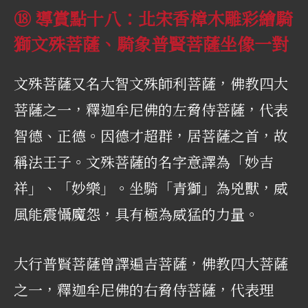
⑱ 導賞點十八：北宋香樟木雕彩繪騎
獅文殊菩薩、騎象普賢菩薩坐像一對
文殊菩薩又名大智文殊師利菩薩，佛教四大
菩薩之一，釋迦牟尼佛的左脅侍菩薩，代表
智德、正德。因德才超群，居菩薩之首，故
稱法王子。文殊菩薩的名字意譯為「妙吉
祥」、「妙樂」。坐騎「青獅」為兇獸，威
風能震懾魔怨，具有極為威猛的力量。
大行普賢菩薩曾譯遍吉菩薩，佛教四大菩薩
之一，釋迦牟尼佛的右脅侍菩薩，代表理