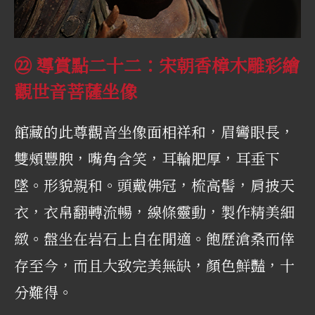
㉒ 導賞點二十二：宋朝香樟木雕彩繪
觀世音菩薩坐像
館藏的此尊觀音坐像面相祥和，眉彎眼長，
雙頰豐腴，嘴角含笑，耳輪肥厚，耳垂下
墜。形貌親和。頭戴佛冠，梳高髻，肩披天
衣，衣帛翻轉流暢，線條靈動，製作精美細
緻。盤坐在岩石上自在閒適。飽歷滄桑而倖
存至今，而且大致完美無缺，顏色鮮豔，十
分難得。