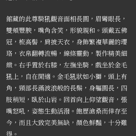
館藏的此尊騎犼觀音面相長圓，眉彎眼長，
雙頰豐腴，嘴角含笑，形貌親和。頭戴五佛
冠，梳高髻，肩披天衣，身飾繁複華麗的瓔
珞，衣帛翻轉流暢，線條靈動，製作精美細
緻。右手置於右膝，左撫坐騎，戲坐於金毛
犼上，自在閒適。金毛犼狀如小獅，頭上有
角，頸部長滿波浪般的長鬃，身軀圓長，四
肢稍短，臥於山岩。回首向上仰望觀音，張
嘴怒吼，姿態生動活潑。飽歷滄桑而倖存至
今，而且大致完美無缺，顏色鮮豔，十分難
得。