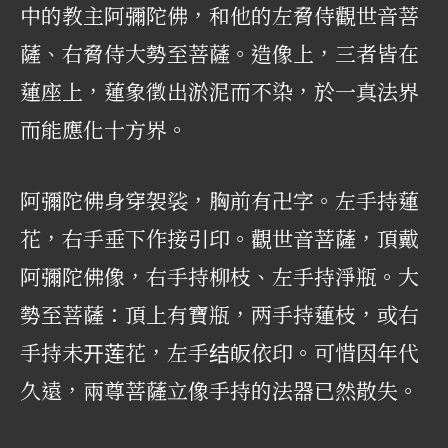
中的教主阿彌陀佛，和他的左脅侍觀世音菩
薩、右脅侍大勢至菩薩。造像上，三者皆在
蓮座上，蓮象徵出淤泥而不染，於一真法界
而能應化十方界。
阿彌陀佛身穿袈裟，胸前有卍字。左手持蓮
花，右手垂下作接引印。觀世音菩薩，頂戴
阿彌陀佛像，右手持柳枝、左手持淨瓶。大
勢至菩薩：頂上有寶瓶，两手持蓮枝，或右
手持未开莲花，左手结皈依印。可惜因年代
久遠，兩尊菩薩立像手持的法器已然散失。