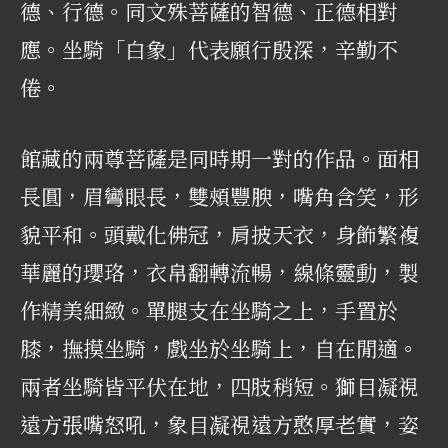
德、行德。同文殊菩薩的智德、正德相對
應。坐騎「白象」代表願行殷深，辛勤不
倦。
館藏的兩尊菩薩是同時期一對的作品。面相
長圓，眉彎眼長，雙頰豐腴，嘴角含笑，形
貌平和。頭戴化佛冠，肩披天衣，身飾繁複
華麗的瓔珞，衣帛翻轉流暢，線條靈動，製
作精美細緻。單腿支在坐騎之上，手置於
膝，撫摸坐騎，戲坐於坐騎上，自在閒適。
兩者坐騎皆平伏在地，四肢稍短。獅目凝視
遠方張嘴怒吼，象目凝視遠方憨厚老實，姿