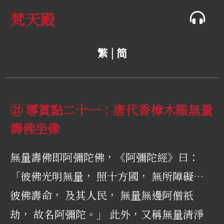
梵天殿
繁 |
简
㉑ 導賞點二十一：唐代香樟木雕無量
壽佛坐像
無量壽佛即阿彌陀佛，《阿彌陀經》曰：
「彼佛光明無量， 照十方國， 無所障礙…
彼佛壽命， 及其人民， 無量無邊阿僧祇
劫， 故名阿彌陀。」 此外，又稱無量清淨