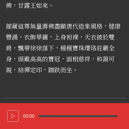
佛，甘露王如來。
館藏這尊無量壽佛盡顯唐代造象風格，健康
豐滿，衣飾華麗，上身袒裸，天衣披於雙
肩，飄帶徐徐落下，種種寶珠瓔珞莊嚴全
身，頭戴高高的寶冠，面相慈祥，和藹可
親，結禪定印，跏趺而坐。
00:00