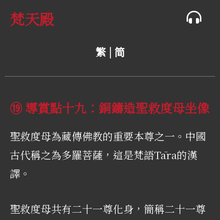
梵天殿
繁 |
简
⑲ 導賞點十九：銅鑄造聖救度母坐像
聖救度母為藏傳佛教的重要本尊之一。中國
古代稱之為多羅菩薩，這是梵語Tāra的漢
譯。
聖救度母共有二十一尊化身，簡稱二十一尊