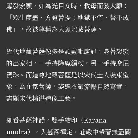
屢發宏願，如為光目女時，救母而發大願：
「眾生度盡、方證菩提；地獄不空、誓不成
佛」，故被尊稱為大願地藏菩薩。
近代地藏菩薩像多是頭戴毗盧冠，身著袈裟
的出家相，一手持降魔錫杖，另一手持摩尼
寶珠。而這尊地藏菩薩是以宋代士人裝束造
象，為在家菩薩，姿態衣飾流暢自然寫實，
盡顯宋代精湛造像工藝。
細看菩薩神韻，雙手結印（Karana
mudra），入甚深禪定，莊嚴中帶著無盡關