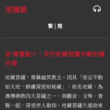
須彌殿
繁 |
简
⑩ 導賞點十：宋代地藏菩薩木雕彩繪
坐像
地藏菩薩，常稱幽冥教主。因其「安忍不動
如大地，靜慮深密如秘藏」，故名地藏，為
漢傳佛教四大菩薩之一，與觀音、文殊、普
賢一起，深受世人敬仰。地藏菩薩久遠劫來