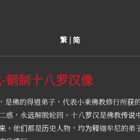
繁 |
简
代-铜制十八罗汉像
at，是佛的得道弟子，代表小乘佛教修行所获
二惑，永远解脱轮回。十八罗汉是佛教传说
来。他们都是历史人物，均为释迦牟尼的弟