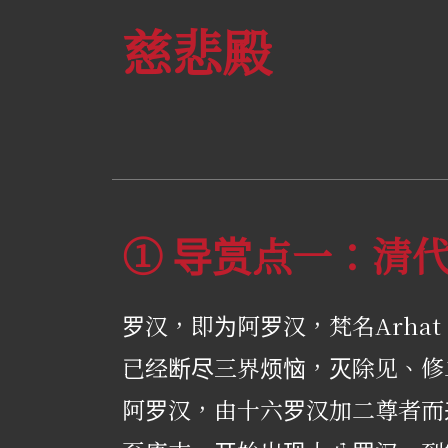
慈悲殿
① 导赏点一：清
罗汉，即为阿罗汉，梵名Arh
已经断尽三界烦恼，灭除见、修
阿罗汉，由十六罗汉加二尊者而