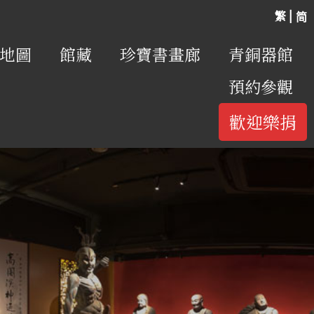
繁 |
简
地圖
館藏
珍寶書畫廊
青銅器館
預約參觀
歡迎樂捐