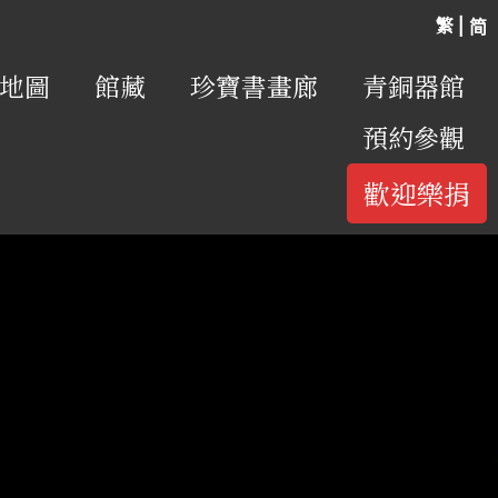
繁 |
简
地圖
館藏
珍寶書畫廊
青銅器館
預約參觀
歡迎樂捐